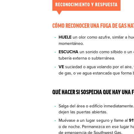
RECONOCIMIENTO Y RESPUESTA
CÓMO RECONOCER UNA FUGA DE GAS N
HUELE
un olor como azufre, similar a hu
momentáneo.
ESCUCHA
un sonido como silbido o un
tubería externa o subterránea.
VE
suciedad o agua volando por el aire,
de gas, o ve agua estancada que forma 
QUÉ HACER SI SOSPECHA QUE HAY UNA 
Salga del área o edificio inmediatament
dejen las puertas abiertas.
Muévase a un lugar seguro y llame al
91
o de noche. Permanezca en ese lugar ha
de emergencia de Southwest Gas.