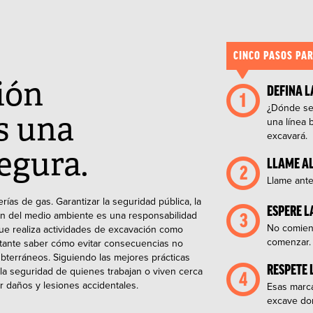
CINCO PASOS PA
ión
DEFINA L
¿Dónde se
es una
una línea 
excavará.
egura.
LLAME AL
Llame antes
ías de gas. Garantizar la seguridad pública, la
ESPERE L
ción del medio ambiente es una responsabilidad
No comienc
ue realiza actividades de excavación como
comenzar.
ortante saber cómo evitar consecuencias no
bterráneos. Siguiendo las mejores prácticas
RESPETE
la seguridad de quienes trabajan o viven cerca
r daños y lesiones accidentales.
Esas marca
excave do