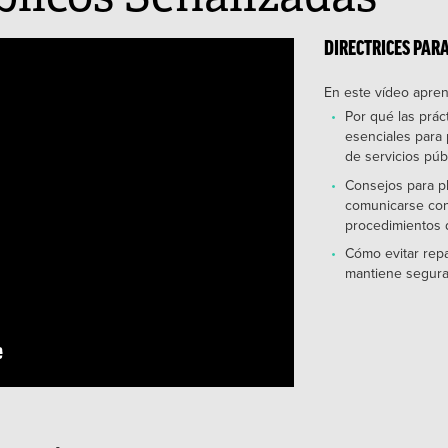
DIRECTRICES PAR
En este vídeo apre
Por qué las prá
esenciales para 
de servicios púb
Consejos para p
comunicarse con 
procedimientos 
Cómo evitar rep
mantiene segura