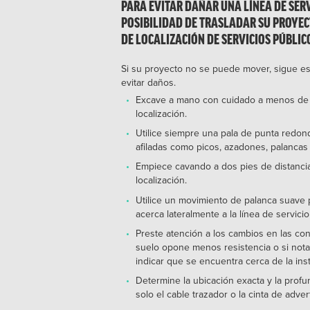
PARA EVITAR DAÑAR UNA LÍNEA DE SERV
POSIBILIDAD DE TRASLADAR SU PROYE
DE LOCALIZACIÓN DE SERVICIOS PÚBLIC
Si su proyecto no se puede mover, sigue e
evitar daños.
Excave a mano con cuidado a menos de d
localización.
Utilice siempre una pala de punta redon
afiladas como picos, azadones, palancas 
Empiece cavando a dos pies de distanci
localización.
Utilice un movimiento de palanca suave 
acerca lateralmente a la línea de servicio
Preste atención a los cambios en las con
suelo opone menos resistencia o si nota
indicar que se encuentra cerca de la inst
Determine la ubicación exacta y la profun
solo el cable trazador o la cinta de adve