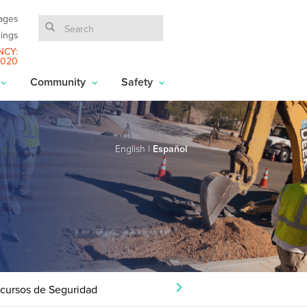
ages
ings
NCY:
6020
Community
Safety
English
|
Español
cursos de Seguridad