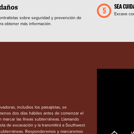
 daños
SEA CUI
Excave con
ontratistas sobre seguridad y prevención de
ra obtener más información.
doras, includios los paisajistas, se
menos dos días hábiles antes de comenzar el
 marcar las líneas subterráneas. Llamando
ta de excavación y la transmitirá a Southwest
es subterráneas. Responderemos y marcaremos