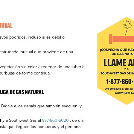
ATURAL
evos podridos, incluso si es débil o
 estruendo inusual que proviene de una
 vegetación sin color alrededor de una tubería
burbujas de forma continua.
FUGA DE GAS NATURAL
e. Dígale a los demás que también evacuen, y
1
y a Southwest Gas al
877-860-6020
, de día
sta que lleguen los bomberos y el personal