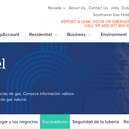
About Us
Contact Us
Jobs
Out
Nevada
Southwest Gas Hold
REPORT A LEAK
, ODOR OR EMERGE
CALL 911 AND
877-860-
yAccount
Residential
Business
Environment
l
erías de gas. Conozca información valiosa
de gas natural.
ogar y los negocios
Excavadores
Seguridad de la tubería
Re